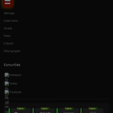
Togel
Olahraga
Crash Game
Arcade
Poker
E-Sports
Sabung Ayam
Komunitas
Instagram
Twitter
Facebook