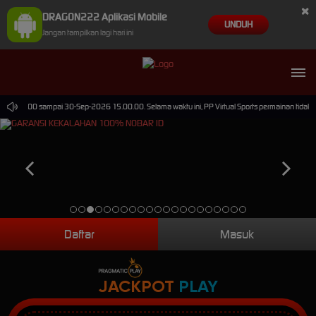
×
DRAGON222 Aplikasi Mobile
UNDUH
Jangan tampilkan lagi hari ini
i 15.00.00 sampai 30-Sep-2026 15.00.00. Selama waktu ini, PP Virtual Sports permainan tidak 
Daftar
Masuk
JACKPOT
PLAY