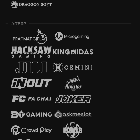
Arcade