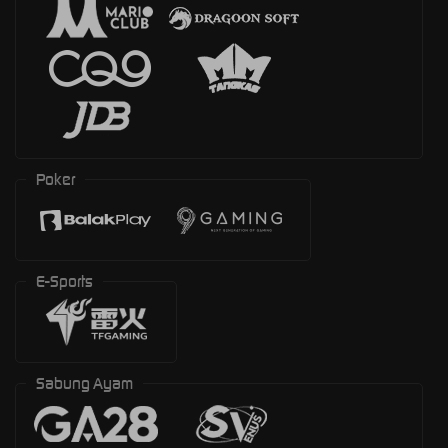
Poker
E-Sports
Sabung Ayam