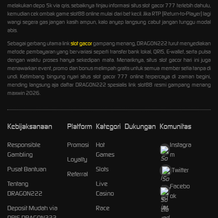
melakukan depo 5k via qris, sebaiknya tinjau informasi situs slot gacor 777 terlebih dahulu,
kemudian cek ombak game slot88 online mulai dari bet kecil. Jika RTP (Return-to-Player) lagi
wangi segera gas jangan kasih ampun, kalo anyep langsung cabut jangan tunggu modal
abis.
Sebagai gerbang utama link
slot gacor
gampang menang, DRAGON222 turut menyediakan
metode pembayaran yang bervariasi seperti transfer bank lokal, QRIS, E-wallet, serta pulsa
dengan waktu proses hanya sekedipan mata. Menariknya, situs slot gacor hari ini juga
menawarkan event, promo dan bonus melimpah gratis untuk semua member setia tanpa di
undi. Ketimbang bingung nyari situs slot gacor 777 online terpercaya di zaman begini,
mending langsung aja daftar DRAGON222 spesialis link slot88 resmi gampang menang
maxwin 2026.
Kebijaksanaan
Platform
Kategori
Dukungan
Komunitas
Responsible
Promosi
Hot
Instagra
Gambling
Games
m
Loyalty
Pusat Bantuan
Slots
Twitter
Referral
Tentang
Live
Facebo
DRAGON222
Casino
ok
Deposit Mudah via
Race
QRIS DRAGON222