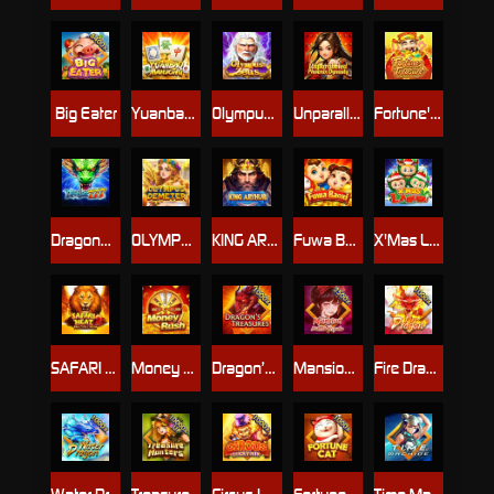
Big Eater
Yuanbao Mahjong
Olympus - Zeus
Unparalleled Phoenix Dynasty
Fortune's Treasure
Dragon777
OLYMPUS DEMETER
KING ARTHUR
Fuwa Baoxi
X'Mas LABUBU
SAFARI HEAT 2-MULTIPLY FUN
Money Rush
Dragon’s Treasures
Mansion Battle Royale
Fire Dragon