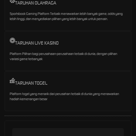
TARUHAN OLAHRAGA
Sportsbook Gaming Platform Terbaik menawarkan lebih banyak game, odds yang
lebih tinggi, dan menyediakan pilihan yang lebih banyak untuk pemain.
TARUHAN LIVE KASINO
Platform Pilihan bagi perusahaan-perusahaan terbaik di dunia, dengan pilihan
variasi game terbanyak
TARUHAN TOGEL
Platform togel yang menarik dari perusahan terbaik di dunia yang menawarkan
hadiah kemenangan besar