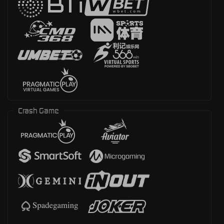
Crash Game