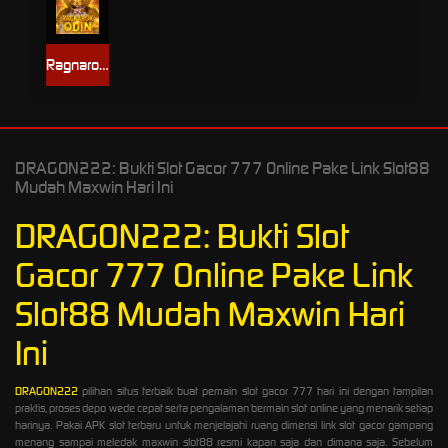
Ragnarok Odin
DRAGON222: Bukti Slot Gacor 777 Online Pake Link Slot88
Mudah Maxwin Hari Ini
DRAGON222: Bukti Slot
Gacor 777 Online Pake Link
Slot88 Mudah Maxwin Hari
Ini
DRAGON222
pilihan situs terbaik buat pemain slot gacor 777 hari ini dengan tampilan
praktis, proses depo wede cepat serta pengalaman bermain slot online yang menarik setiap
harinya. Pakai APK slot terbaru untuk menjelajahi ruang dimensi link slot gacor gampang
menang sampai meledak maxwin slot88 resmi kapan saja dan dimana saja. Sebelum