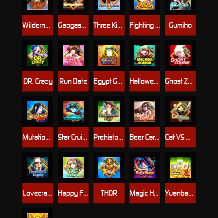
Wilderness Hunting
Gaogashou
Three Kingdoms
Fighting Academy
Gumiho
DR. Crazy
Run Date
Egypt Gods
Halloween Horror
Ghost Zombie
Mutation fish
Star Cruise
Prehistoric Park
Beer Carnival
Cat VS Mouse
Lovecraft's Legacy
Happy Fruit Stand
THOR
Magic House
Yuanbao Mahjong2