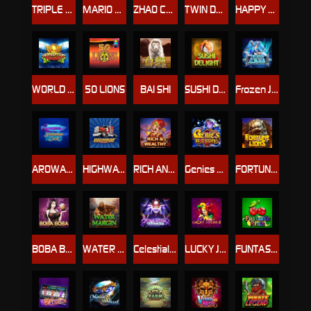
TRIPLE TWISTER
MARIO AND FRIENDS
ZHAO CAI JIN BAO
TWIN DRAGON
HAPPY NEW YEAR
WORLD CUP FRENZY
50 LIONS
BAI SHI
SUSHI DELIGHT
Frozen Joker
AROWANAS LUCK
HIGHWAY KING
RICH AND WEALTHY
Genies Blessing
FORTUNE LIONS
BOBA BOBA
WATER MARGIN
Celestial Goddess
LUCKY JOKER 5
FUNTASTIC FRUIT