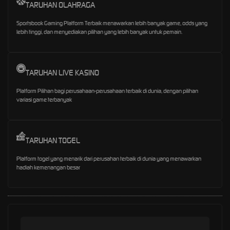
TARUHAN OLAHRAGA
Sportsbook Gaming Platform Terbaik menawarkan lebih banyak game, odds yang
lebih tinggi, dan menyediakan pilihan yang lebih banyak untuk pemain.
TARUHAN LIVE KASINO
Platform Pilihan bagi perusahaan-perusahaan terbaik di dunia, dengan pilihan
variasi game terbanyak
TARUHAN TOGEL
Platform togel yang menarik dari perusahan terbaik di dunia yang menawarkan
hadiah kemenangan besar