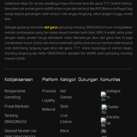
melakukan depo 5k via qris, sebaiknya tinjau informasi situs slot gacor 777 terlebih dahulu,
kemudian cek ombak game slot88 online mulai dari bet kecil. Jika RTP (Return-to-Player) lagi
wangi segera gas jangan kasih ampun, kalo anyep langsung cabut jangan tunggu modal
abis.
Sebagai gerbang utama link
slot gacor
gampang menang, DRAGON222 turut menyediakan
metode pembayaran yang bervariasi seperti transfer bank lokal, QRIS, E-wallet, serta pulsa
dengan waktu proses hanya sekedipan mata. Menariknya, situs slot gacor hari ini juga
menawarkan event, promo dan bonus melimpah gratis untuk semua member setia tanpa di
undi. Ketimbang bingung nyari situs slot gacor 777 online terpercaya di zaman begini,
mending langsung aja daftar DRAGON222 spesialis link slot88 resmi gampang menang
maxwin 2026.
Kebijaksanaan
Platform
Kategori
Dukungan
Komunitas
Responsible
Promosi
Hot
Instagra
Gambling
Games
m
Loyalty
Pusat Bantuan
Slots
Twitter
Referral
Tentang
Live
Facebo
DRAGON222
Casino
ok
Deposit Mudah via
Race
QRIS DRAGON222