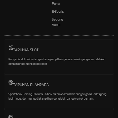
Poker
E-Sports
Sabung
Ayam
TARUHAN SLOT
Penyedia slot online dengan beragam pilihan game menarik yang memudahkan
pemain untuk mencapai jackpot
TARUHAN OLAHRAGA
Sportsbook Gaming Platform Terbaik menawarkan lebih banyak game, odds yang
lebih tinggi, dan menyediakan pilihan yang lebih banyak untuk pemain.