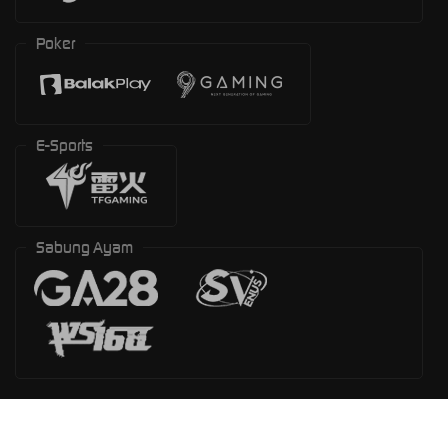
Poker
E-Sports
Sabung Ayam