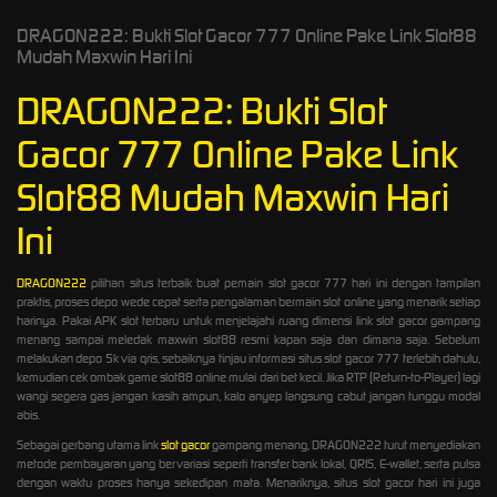
DRAGON222: Bukti Slot Gacor 777 Online Pake Link Slot88
Mudah Maxwin Hari Ini
DRAGON222: Bukti Slot
Gacor 777 Online Pake Link
Slot88 Mudah Maxwin Hari
Ini
DRAGON222
pilihan situs terbaik buat pemain slot gacor 777 hari ini dengan tampilan
praktis, proses depo wede cepat serta pengalaman bermain slot online yang menarik setiap
harinya. Pakai APK slot terbaru untuk menjelajahi ruang dimensi link slot gacor gampang
menang sampai meledak maxwin slot88 resmi kapan saja dan dimana saja. Sebelum
melakukan depo 5k via qris, sebaiknya tinjau informasi situs slot gacor 777 terlebih dahulu,
kemudian cek ombak game slot88 online mulai dari bet kecil. Jika RTP (Return-to-Player) lagi
wangi segera gas jangan kasih ampun, kalo anyep langsung cabut jangan tunggu modal
abis.
Sebagai gerbang utama link
slot gacor
gampang menang, DRAGON222 turut menyediakan
metode pembayaran yang bervariasi seperti transfer bank lokal, QRIS, E-wallet, serta pulsa
dengan waktu proses hanya sekedipan mata. Menariknya, situs slot gacor hari ini juga