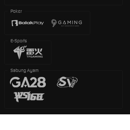
Poker
E-Sports
Sabung Ayam