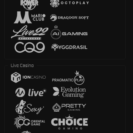
Live Casino