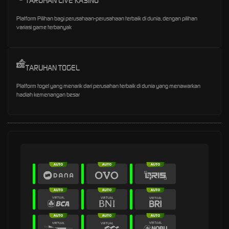
TARUHAN LIVE KASINO
Platform Pilihan bagi perusahaan-perusahaan terbaik di dunia, dengan pilihan
variasi game terbanyak
TARUHAN TOGEL
Platform togel yang menarik dari perusahan terbaik di dunia yang menawarkan
hadiah kemenangan besar