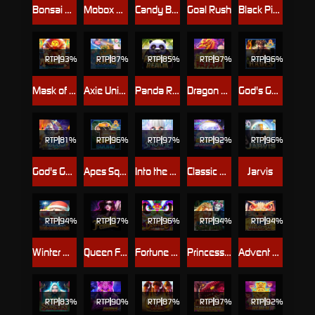
Bonsai of the Riches
Mobox Olympia
Candy Bomb
Goal Rush
Black Pink (B.P.) in Metaverse
RTP
93%
RTP
87%
RTP
85%
RTP
97%
RTP
96%
Mask of Truth Jumboways
Axie Universe
Panda Realm
Dragon FAFAFA
God's Gambit : Hades
RTP
81%
RTP
96%
RTP
97%
RTP
92%
RTP
96%
God's Gambit Zeus
Apes Squad
Into the Fay: Snowie
Classic Diamond X5
Jarvis
RTP
94%
RTP
97%
RTP
96%
RTP
94%
RTP
94%
Winter Winnings
Queen Femida
Fortune Dance
Princess and the Evil Witch
Advent of the Dragon
RTP
83%
RTP
90%
RTP
87%
RTP
97%
RTP
92%