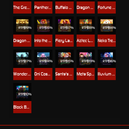
The Great Sorcery
Panthera Pardus
Buffalo Blaze
Dragon Treasure
Fortune Realm
RTP
89%
RTP
95%
RTP
97%
RTP
88%
RTP
84%
Dragon Wish
Into the Fay: Ashley
Fiery Lady
Aztec Legacy
Neko Treasure
RTP
87%
RTP
84%
RTP
95%
RTP
89%
RTP
96%
Wonders of Zeus
Oni Cosmic Atlas
Santa's Payday
Meta Space
Illuvium Master
RTP
80%
Block Buster