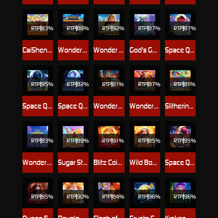
RTP
83%
RTP
86%
RTP
92%
RTP
87%
RTP
87%
CaiShen Mega Fortune
Wonders of Machu Picchu
Wonder of Hanging Garden
God's Gambit: Poseidon
Space Quest: Earth
RTP
95%
RTP
82%
RTP
81%
RTP
87%
RTP
81%
Space Quest: Moon
Space Quest: Neptune
Wonders of Colosseum
Wonders of Grand Canyon
Slithering Riches
RTP
83%
RTP
89%
RTP
91%
RTP
85%
RTP
95%
Wonders of Taj Mahal
Sugar Strike
Blitz Coin: Hold & Win
Wild Bounty Queen
Space Quest: Mars
RTP
95%
RTP
90%
RTP
84%
RTP
96%
RTP
96%