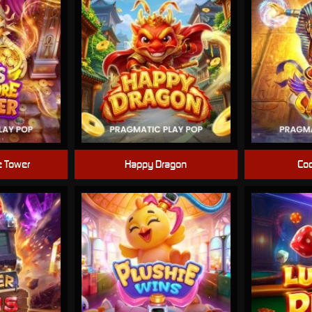
e Tower
Happy Dragon
Cod