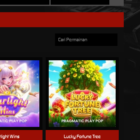
rosype****i
IDR
14,211,820.00
Mahjong Wins 3 – Black Scatter
sayangm****2
IDR
6,550,450.00
Gates of Olympus Super Scatter
okih****9
IDR
6,034,200.00
Sweet Bonanza 2500
jar****3
IDR
5,373,450.00
Starlight Princess™ 1000
bo****7
IDR
5,033,800.00
Mahjong Wins 3 – Black Scatter
re****7
IDR
4,981,200.00
Gates of Olympus Super Scatter
re****7
rlight Wins
Lucky Fortune Tree
IDR
4,646,000.00