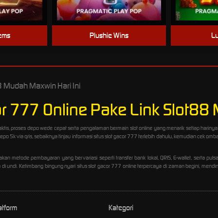
ems
Plushie Wins
Lu
8 Mudah Maxwin Hari Ini
r 777 Online Pake Link Slot88 
praktis, proses depo wede cepat serta pengalaman bermain slot online yang menarik setiap hariny
 via qris, sebaiknya tinjau informasi situs slot gacor 777 terlebih dahulu, kemudian cek ombak g
tode pembayaran yang bervariasi seperti transfer bank lokal, QRIS, E-wallet, serta pulsa d
 undi. Ketimbang bingung nyari situs slot gacor 777 online terpercaya di zaman begini, men
atform
Kategori