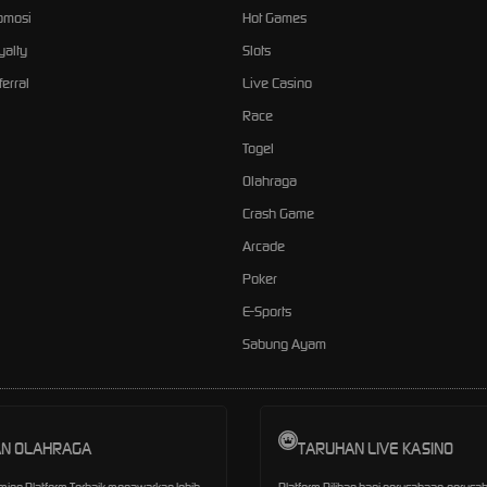
omosi
Hot Games
yalty
Slots
ferral
Live Casino
Race
Togel
Olahraga
Crash Game
Arcade
Poker
E-Sports
Sabung Ayam
N OLAHRAGA
TARUHAN LIVE KASINO