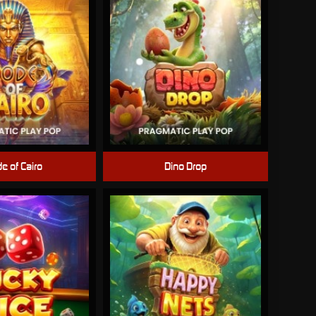
e of Cairo
Dino Drop