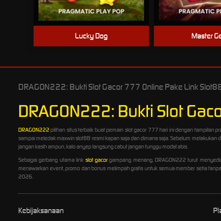
Lucky Dog
Master G
DRAGON222: Bukti Slot Gacor 777 Online Pake Link Slot8
DRAGON222: Bukti Slot Gaco
DRAGON222
pilihan situs terbaik buat pemain slot gacor 777 hari ini dengan tampilan 
sampai meledak maxwin slot88 resmi kapan saja dan dimana saja. Sebelum melakukan depo 5k
jangan kasih ampun, kalo anyep langsung cabut jangan tunggu modal abis.
Sebagai gerbang utama link
slot gacor
gampang menang, DRAGON222 turut menyediakan me
menawarkan event, promo dan bonus melimpah gratis untuk semua member setia tanpa di
2026.
Kebijaksanaan
Pl