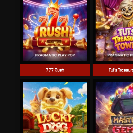
777 Rush
Tut's Treasur